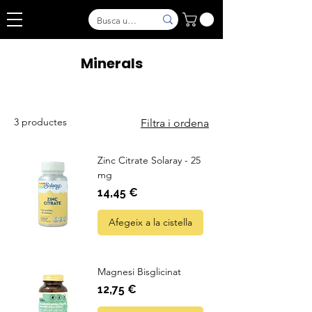
Minerals
3 productes
Filtra i ordena
Zinc Citrate Solaray - 25
mg
Preu
14,45 €
Afegeix a la cistella
Magnesi Bisglicinat
Preu
12,75 €