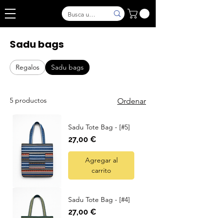
Sadu bags
Regalos
Sadu bags
5 productos
Ordenar
Sadu Tote Bag - [#5]
Precio
27,00 €
Agregar al
carrito
Sadu Tote Bag - [#4]
Precio
27,00 €