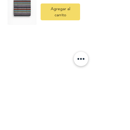
Agregar al
carrito
Quatre
Vents Eco
Shop
C. Pi i Margall 11
25004 Lleida
Descubre más
Recetas
Salud y bienestar
Legal