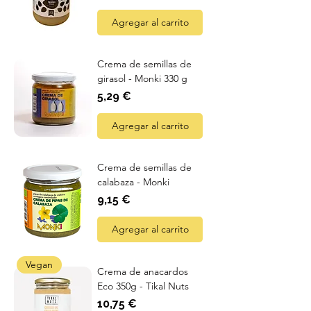
Agregar al carrito
Crema de semillas de
girasol - Monki 330 g
Precio
5,29 €
Agregar al carrito
Crema de semillas de
calabaza - Monki
Precio
9,15 €
Agregar al carrito
Vegan
Crema de anacardos
Eco 350g - Tikal Nuts
Precio
10,75 €