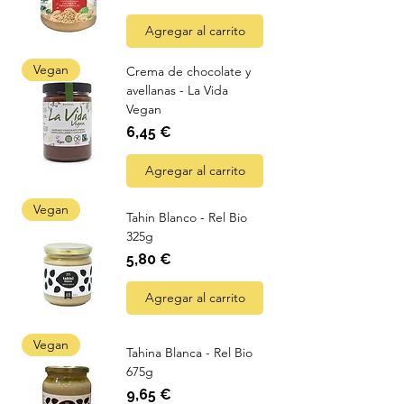
Agregar al carrito
Vegan
Crema de chocolate y
avellanas - La Vida
Vegan
Precio
6,45 €
Agregar al carrito
Vegan
Tahin Blanco - Rel Bio
325g
Precio
5,80 €
Agregar al carrito
Vegan
Tahina Blanca - Rel Bio
675g
Precio
9,65 €