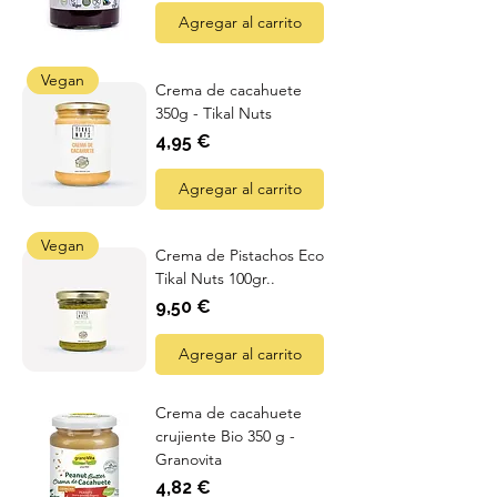
Agregar al carrito
Vegan
Crema de cacahuete
350g - Tikal Nuts
Precio
4,95 €
Agregar al carrito
Vegan
Crema de Pistachos Eco
Tikal Nuts 100gr..
Precio
9,50 €
Agregar al carrito
Crema de cacahuete
crujiente Bio 350 g -
Granovita
Precio
4,82 €