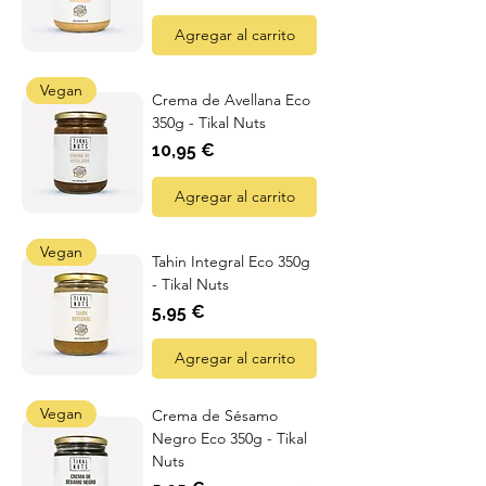
Agregar al carrito
Vegan
Crema de Avellana Eco
350g - Tikal Nuts
Precio
10,95 €
Agregar al carrito
Vegan
Tahin Integral Eco 350g
- Tikal Nuts
Precio
5,95 €
Agregar al carrito
Vegan
Crema de Sésamo
Negro Eco 350g - Tikal
Nuts