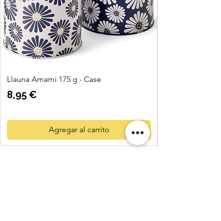
Llauna Amami 175 g - Case
Precio
8,95 €
Agregar al carrito
Quatre
Vents Eco