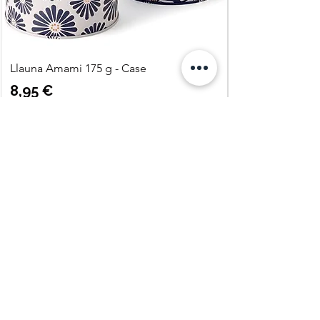
Llauna Amami 175 g - Case
Precio
8,95 €
Agregar al carrito
Quatre
Vents Eco
Shop
C. Pi i Margall 11