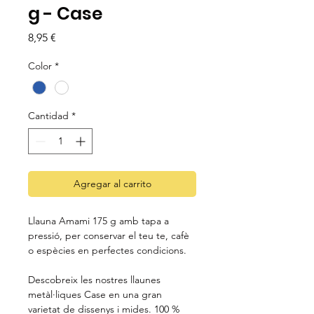
g - Case
Precio
8,95 €
Color
*
Cantidad
*
Agregar al carrito
Llauna Amami 175 g amb tapa a
pressió, per conservar el teu te, cafè
o espècies en perfectes condicions.
Descobreix les nostres llaunes
metàl·liques Case en una gran
varietat de dissenys i mides. 100 %