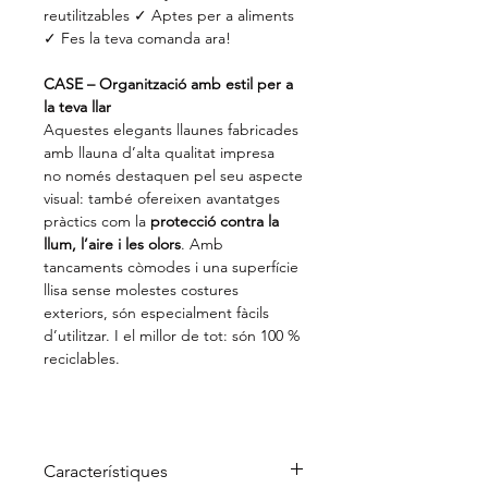
reutilitzables ✓ Aptes per a aliments
✓ Fes la teva comanda ara!
CASE – Organització amb estil per a
la teva llar
Aquestes elegants llaunes fabricades
amb llauna d’alta qualitat impresa
no només destaquen pel seu aspecte
visual: també ofereixen avantatges
pràctics com la
protecció contra la
llum, l’aire i les olors
. Amb
tancaments còmodes i una superfície
llisa sense molestes costures
exteriors, són especialment fàcils
d’utilitzar. I el millor de tot: són 100 %
reciclables.
Característiques