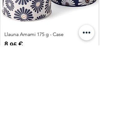
Llauna Amami 175 g - Case
Precio
8,95 €
Agregar al carrito
Quatre
Vents Eco
Shop