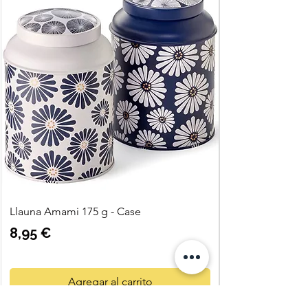
Llauna Amami 175 g - Case
Precio
8,95 €
Agregar al carrito