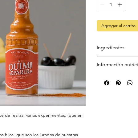
Agregar al carrito
Ingredientes
vinagre de vino, aceit
Información nutric
proporción variable 
por 100g
Energía 1124 kj / 271 
Grasas 21,1 g
de las cuales saturad
Hidratos de carbono 
de los cuales azúcare
Fibra -
ce de realizar varios experimentos, (que en
Proteínas 0,5 g
Sal 0,6 g
s hijos -que son los jurados de nuestras