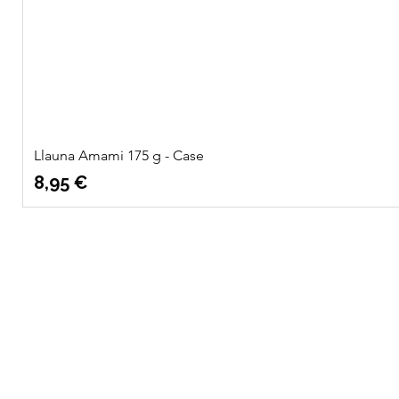
Llauna Amami 175 g - Case
Precio
8,95 €
Quatre
Info
Vents Eco
Sobre nosotros
Ubicación