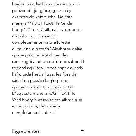
hierba luisa, las flores de saúco y un
pellizco de jengibre, guaraná y
extracto de kombucha. De esta
manera **YOGI TEA® Té Verde
Energía** te revitaliza a la vez que te
reconforta, ¡de manera
completamente natural!S'està
exhaurint la bateria? Aleshores deixa
que aquest te revitalitzant les
recarregui amb el seu intens sabor. El
te verd aquí rep un toc especial amb
l'afruitada herba lluïsa, les flors de
saüc i un pessic de gingebre,
guaranà i extracte de kombutxa.
D'aquesta manera IOGI TEA® Te
Verd Energia et revitalitza alhora que
et reconforta, de manera
completament natural!
Ingredientes