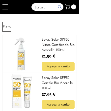
Filtro
Spray Solar SPF50
Niños Certificado Bio
Acorelle 150ml
Precio
21,50 €
Agregar al carrito
Spray Solar SPF50
Certifié Bio Acorelle
100ml
Precio
27,95 €
Agregar al carrito