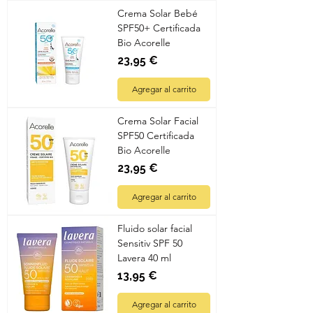
Crema Solar Bebé
SPF50+ Certificada
Bio Acorelle
Precio
23,95 €
Agregar al carrito
Crema Solar Facial
SPF50 Certificada
Bio Acorelle
Precio
23,95 €
Agregar al carrito
Fluido solar facial
Sensitiv SPF 50
Lavera 40 ml
Precio
13,95 €
Agregar al carrito