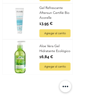
Gel Refrescante
Aftersun Certifié Bio
Acorelle
Precio
13,95 €
Agregar al carrito
Aloe Vera Gel
Hidratante Ecológico
Precio
16,84 €
Agregar al carrito
Quatre
Vents Eco
Shop