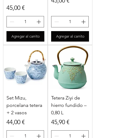
Precio
45,00 €
Precio
45,00 €
Agregar al carrito
Agregar al carrito
Set Mizu,
Tetera Ziyi de
porcelana tetera
hierro fundido –
+ 2 vasos
0,80 L
Precio
Precio
44,00 €
45,90 €