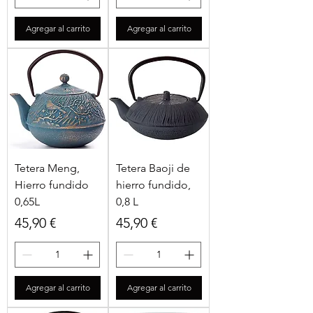
Agregar al carrito
Agregar al carrito
Tetera Meng,
Tetera Baoji de
Hierro fundido
hierro fundido,
0,65L
0,8 L
Precio
Precio
45,90 €
45,90 €
Agregar al carrito
Agregar al carrito