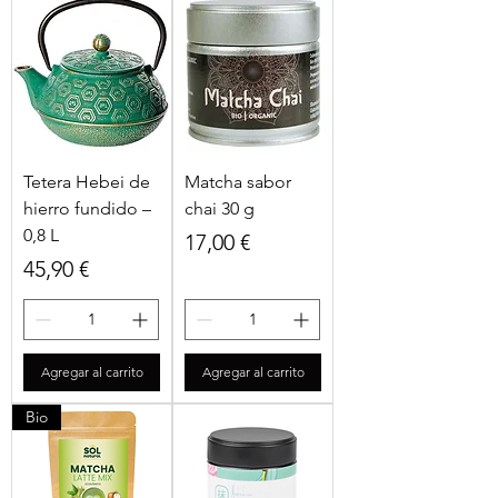
Tetera Hebei de
Matcha sabor
hierro fundido –
chai 30 g
0,8 L
Precio
17,00 €
Precio
45,90 €
Agregar al carrito
Agregar al carrito
Bio