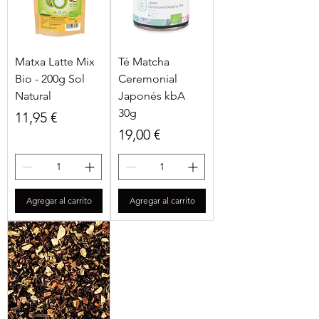
Matxa Latte Mix
Té Matcha
Bio - 200g Sol
Ceremonial
Natural
Japonés kbA
30g
Precio
11,95 €
Precio
19,00 €
Agregar al carrito
Agregar al carrito