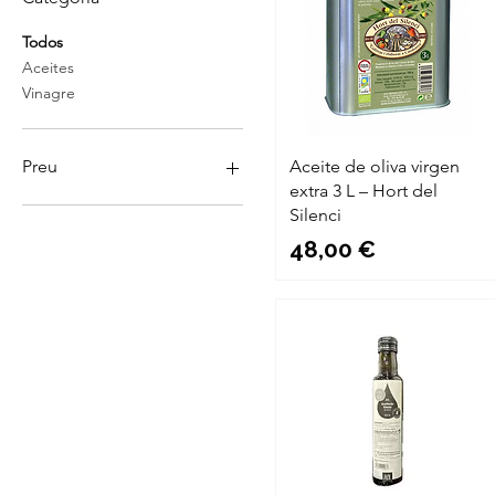
Todos
Aceites
Vinagre
Preu
Aceite de oliva virgen
extra 3 L – Hort del
Silenci
3 €
48 €
Precio
48,00 €