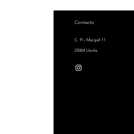
gal
Contacto
ndiciones de venta
C. Pi i Margall 11
ítica de devoluciones
25004 Lleida
ítica de cookies
ítica de privacidad