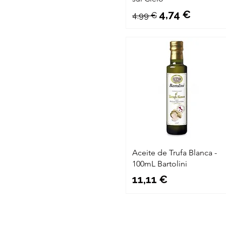
Precio
Precio de of
4,74 €
4,99 €
Aceite de Trufa Blanca -
100mL Bartolini
Precio
11,11 €