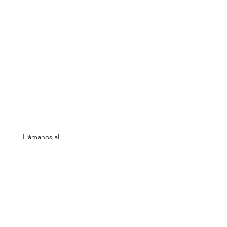
Quatre
Info
Vents Eco
Sobre nosotros
Shop
Ubicación
Necesitas ayuda?
Llámanos al
654 86 25 74