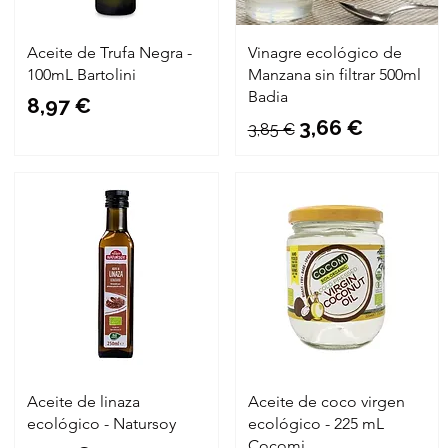
Aceite de Trufa Negra -
Vinagre ecológico de
100mL Bartolini
Manzana sin filtrar 500ml
Badia
Precio
8,97 €
Precio
Precio de ofer
3,66 €
3,85 €
Aceite de linaza
Aceite de coco virgen
ecológico - Natursoy
ecológico - 225 mL
Cocomi