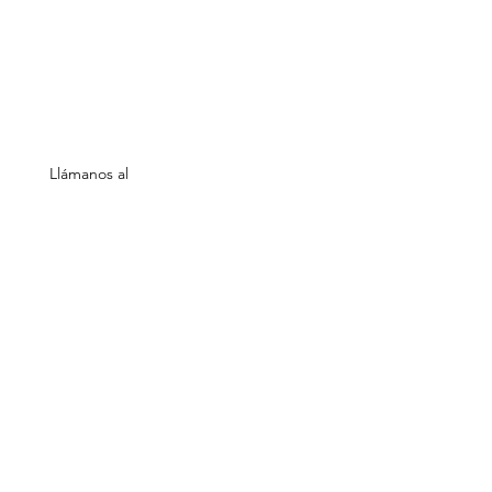
Vents Eco
Sobre nosotros
Shop
Ubicación
Necesitas ayuda?
Llámanos al
654 86 25 74