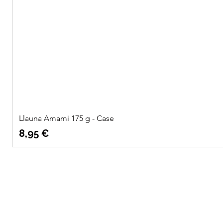
Llauna Amami 175 g - Case
Precio
8,95 €
Quatre
Info