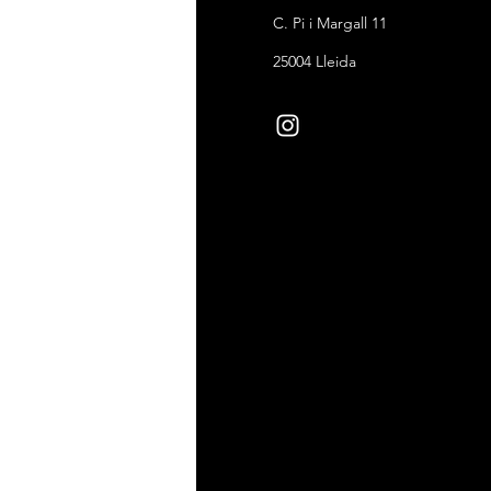
ndiciones de venta
C. Pi i Margall 11
ítica de devoluciones
25004 Lleida
ítica de cookies
ítica de privacidad