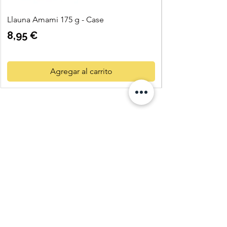
Llauna Amami 175 g - Case
Precio
8,95 €
Agregar al carrito
Quatre
Vents Eco
Shop
C. Pi i Margall 11
25004 Lleida