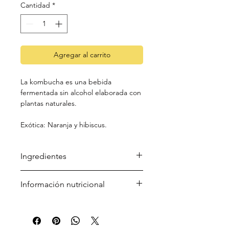
Cantidad
*
Agregar al carrito
La kombucha es una bebida
fermentada sin alcohol elaborada con
plantas naturales.
Exótica: Naranja y hibiscus.
Ingredientes
Agua, azúcar, té, naranja 1% y
Información nutricional
hibiscus <1%.
Por 100 ml:
Energía: 62,6 kJ / 14,7 kcal
Grasas: <0,5 g