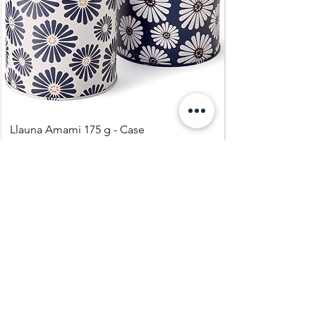
Llauna Amami 175 g - Case
Precio
8,95 €
Agregar al carrito
Quatre