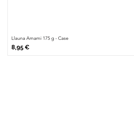
Llauna Amami 175 g - Case
Precio
8,95 €
Quatre
Info
Vents Eco
Sobre nosotros
Shop
Ubicación