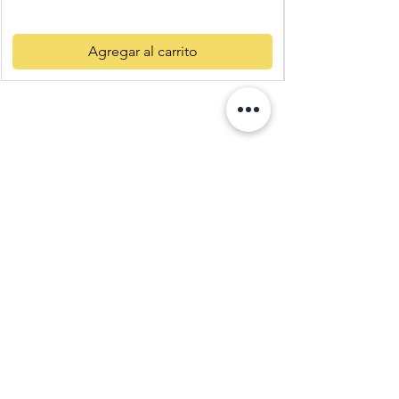
Agregar al carrito
Quatre
Vents Eco
Shop
C. Pi i Margall 11
25004 Lleida
Descubre más
Recetas
Salud y bienestar