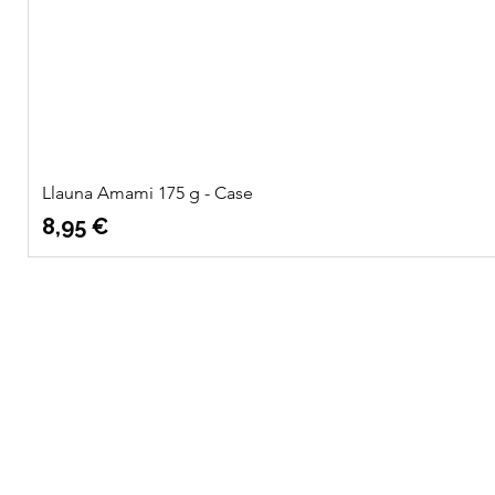
Llauna Amami 175 g - Case
Precio
8,95 €
Quatre
Info
Vents Eco
Sobre nosotros
Ubicación