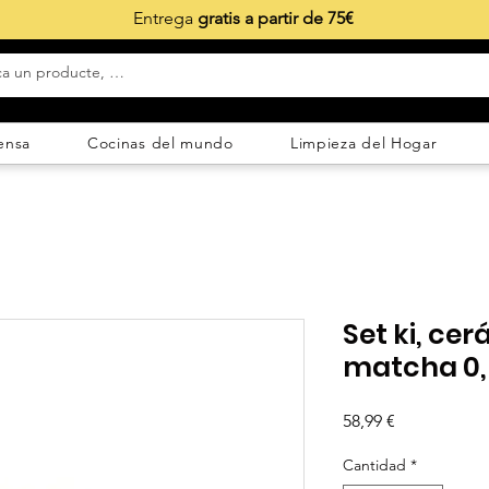
Entrega
gratis a partir de 75€
ensa
Cocinas del mundo
Limpieza del Hogar
Set ki, ce
matcha 0,5
Precio
58,99 €
Cantidad
*