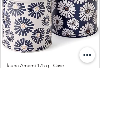
Llauna Amami 175 g - Case
Precio
8,95 €
Agregar al carrito