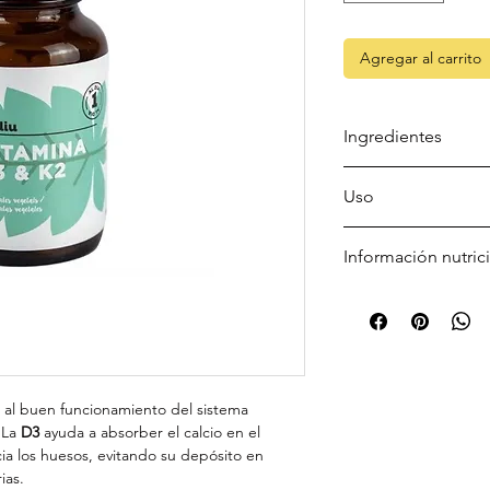
Agregar al carrito
Ingredientes
Fosfato cálcico, Agen
Uso
Antiaglomerante (digl
Menaquinona-7 (Vitam
Una cápsula con un 
magnésicas de ácidos 
Información nutric
D3). Cubierta: agent
(hidroxipropilmetilcel
Cantidad por 1 cápsu
Vitamina K2: 500 µg 
Vitamina D3: 125 µg 
VRN = Valor de Refer
 al buen funcionamiento del sistema
 La
D3
ayuda a absorber el calcio en el
cia los huesos, evitando su depósito en
ias.