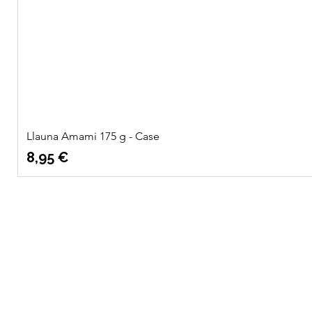
Llauna Amami 175 g - Case
Precio
8,95 €
Quatre
Info
Vents Eco
Sobre nosotros