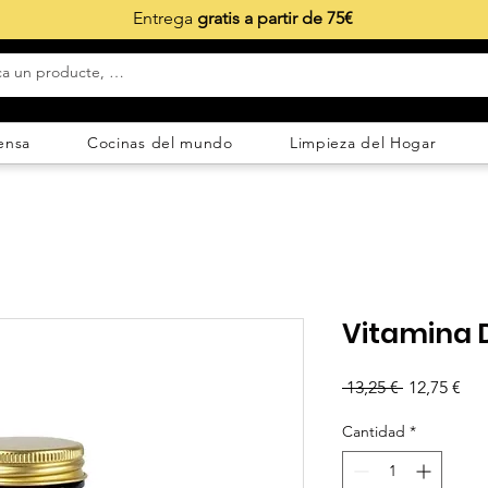
Entrega
gratis a partir de 75€
ensa
Cocinas del mundo
Limpieza del Hogar
Vitamina 
Precio
Pre
 13,25 € 
12,75 €
de
Cantidad
*
ofe