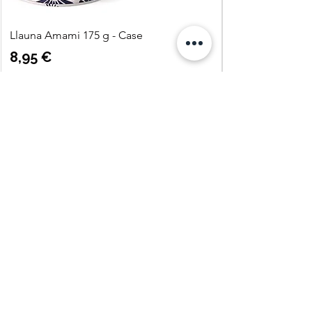
Llauna Amami 175 g - Case
Precio
8,95 €
Agregar al carrito
Quatre
Vents Eco
Shop
C. Pi i Margall 11
25004 Lleida