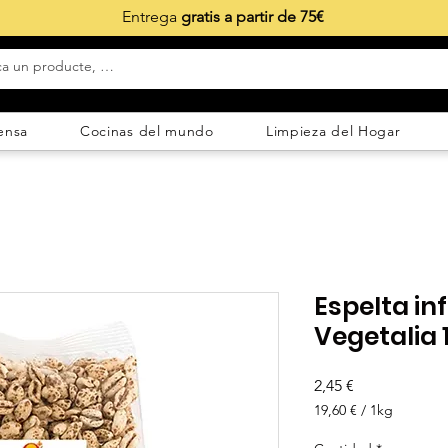
Entrega
gratis a partir de 75€
ensa
Cocinas del mundo
Limpieza del Hogar
Espelta in
Vegetalia 
Precio
2,45 €
19,60 €
/
1kg
19,60 €
por