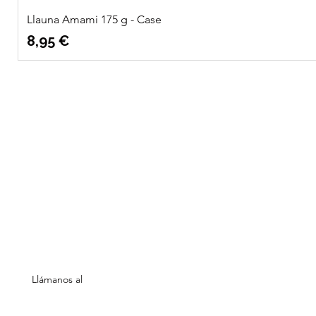
Llauna Amami 175 g - Case
Precio
8,95 €
Quatre
Info
Vents Eco
Sobre nosotros
Shop
Ubicación
Necesitas ayuda?
Llámanos al
654 86 25 74