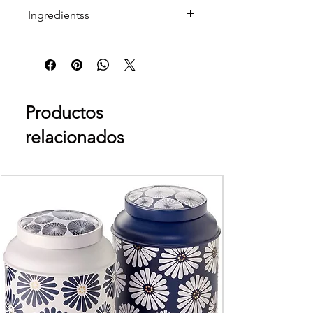
Ingredientss
Copos suaves de avena integral*.
Contiene gluten. Puede contener
trazas de sésamo, soja y frutos secos.
(*) = De cultivo ecológico.
Productos
relacionados