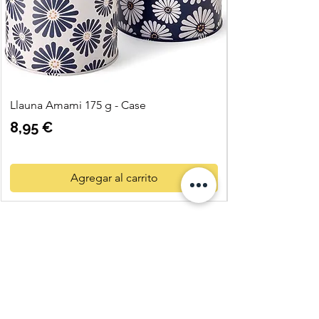
Llauna Amami 175 g - Case
Precio
8,95 €
Agregar al carrito
Quatre
Vents Eco