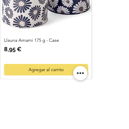
Llauna Amami 175 g - Case
Precio
8,95 €
Agregar al carrito
Quatre
Vents Eco