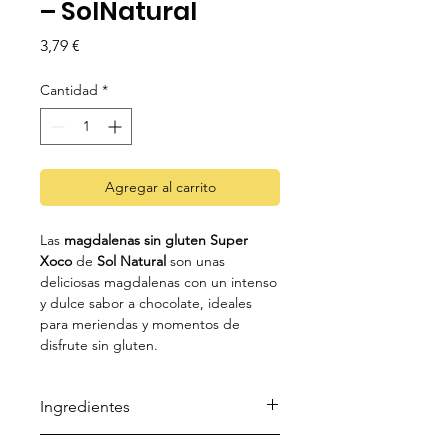
– SolNatural
Precio
3,79 €
Cantidad
*
Agregar al carrito
Las
magdalenas sin gluten Super
Xoco
de
Sol Natural
son unas
deliciosas magdalenas con un intenso
y dulce sabor a chocolate, ideales
para meriendas y momentos de
disfrute sin gluten.
Ingredientes
Ingredientes:
aceite de girasol,