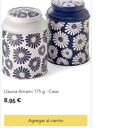
Llauna Amami 175 g - Case
Precio
8,95 €
Agregar al carrito