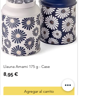
Llauna Amami 175 g - Case
Precio
8,95 €
Agregar al carrito