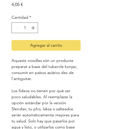
Precio
4,05 €
Cantidad
*
Agregar al carrito
Aquests noodles són un producte
preparat a base del tubercle konjac,
consumit en països asiàtics des de
l’antiguitat.
Los fideos no tienen por qué ser
poco saludables. Al reemplazar la
opción estándar por la versión
Slendier, tu pho, laksa o salteados
serán automáticamente mejores para
tu salud. Solo hay que pasarlos por
agua y listo, o utilizarlos como base