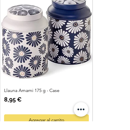
Llauna Amami 175 g - Case
Precio
8,95 €
Agregar al carrito