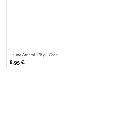
Llauna Amami 175 g - Case
Precio
8,95 €
Quatre
Info
Vents Eco
Sobre nosotros