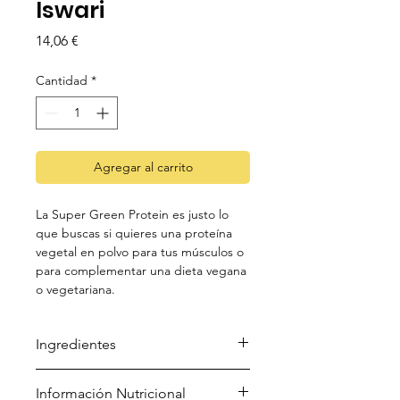
Iswari
Precio
14,06 €
Cantidad
*
Agregar al carrito
La Super Green Protein es justo lo
que buscas si quieres una proteína
vegetal en polvo para tus músculos o
para complementar una dieta vegana
o vegetariana.
Ingredientes
Proteína de arroz integral bio,
Información Nutricional
proteína de guisante bio, proteína de