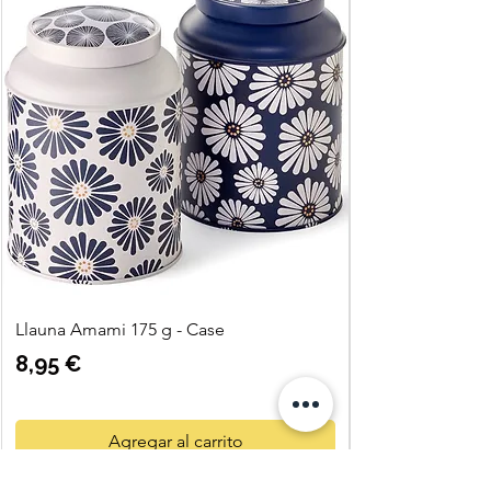
Llauna Amami 175 g - Case
Precio
8,95 €
Agregar al carrito