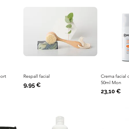
ort
Respall facial
Crema facial d
50ml Mon
Preu
9,95 €
Preu
23,10 €