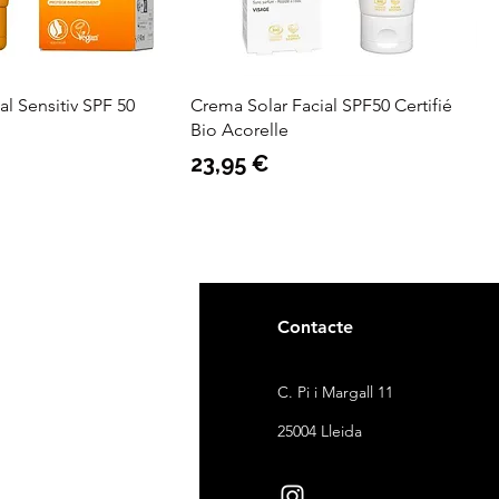
ial Sensitiv SPF 50
Crema Solar Facial SPF50 Certifié
Bio Acorelle
Preu
23,95 €
gal
Contacte
ndicions de venda
C. Pi i Margall 11
itica de devolucions
25004 Lleida
ítica de cookies