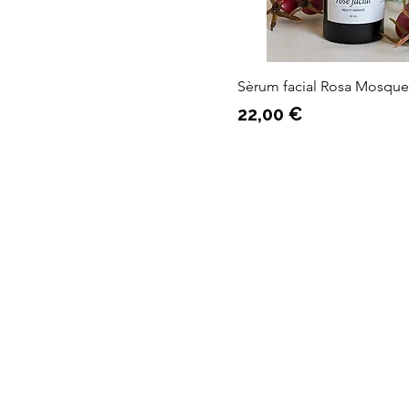
Sèrum facial Rosa Mosque
Preu
22,00 €
Quatre
Info
Vents Eco
Sobre nosaltres
Shop
Ubicació