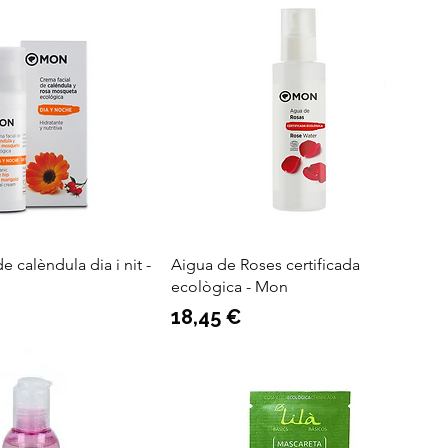
e calèndula dia i nit -
Aigua de Roses certificada
ecològica - Mon
Preu
18,45 €