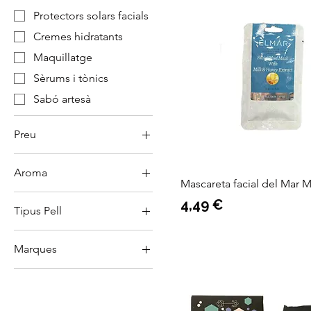
Protectors solars facials
Cremes hidratants
Maquillatge
Sèrums i tònics
Sabó artesà
Preu
Aroma
3 €
24 €
Mascareta facial del Mar M
Aloe Vera
Preu
4,49 €
Tipus Pell
Cítrics
pell mixta o grassa
Mel
Marques
pell normal o seca
Acorelle
Corpore Sano