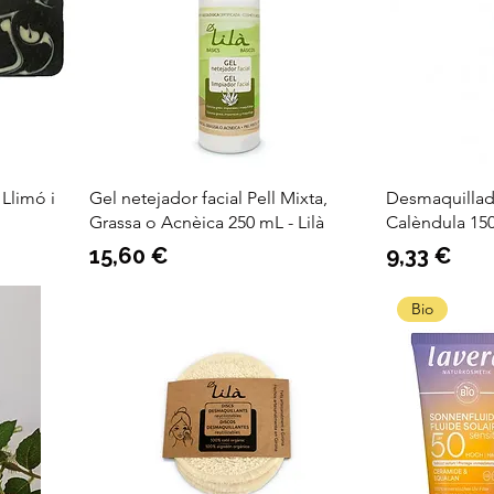
 Llimó i
Gel netejador facial Pell Mixta,
Desmaquillad
Grassa o Acnèica 250 mL - Lilà
Calèndula 15
Preu
Preu
15,60 €
9,33 €
Bio