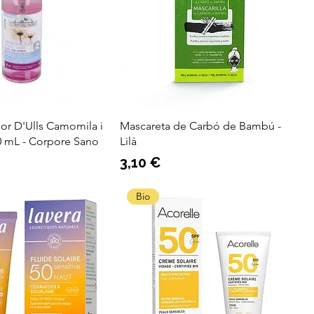
or D'Ulls Camomila i
Mascareta de Carbó de Bambú -
0 mL - Corpore Sano
Lilà
Preu
3,10 €
Bio