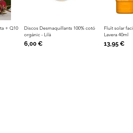
ta + Q10
Discos Desmaquillants 100% cotó
Fluït solar fac
orgànic - Lilà
Lavera 40ml
Preu
Preu
6,00 €
13,95 €
Descobreix més
Le
Receptes
Co
Salut i benestar
Pol
Pol