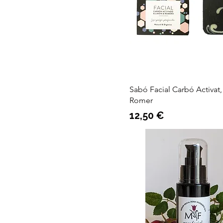
Floconut
Lavera
Lilà
Mon
Sabó Facial Carbó Activat,
Romer
Preu
12,50 €