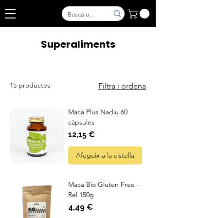
Superaliments
15 productes
Filtra i ordena
Maca Plus Nadiu 60
càpsules
Preu
12,15 €
Afegeix a la cistella
Maca Bio Gluten Free -
Rel 150g
Preu
4,49 €