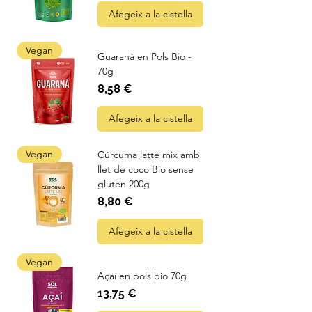
Afegeix a la cistella
Vegan
Guaranà en Pols Bio -
70g
Preu
8,58 €
Afegeix a la cistella
Vegan
Cúrcuma latte mix amb
llet de coco Bio sense
gluten 200g
Preu
8,80 €
Afegeix a la cistella
Vegan
Açaí en pols bio 70g
Preu
13,75 €