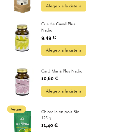
Afegeix a la cistella
Cua de Cavall Plus
Nadiu
Preu
9,49 €
Afegeix a la cistella
Card Marià Plus Nadiu
Preu
10,60 €
Afegeix a la cistella
Vegan
Chlorella en pols Bio -
125 g
Preu
11,40 €