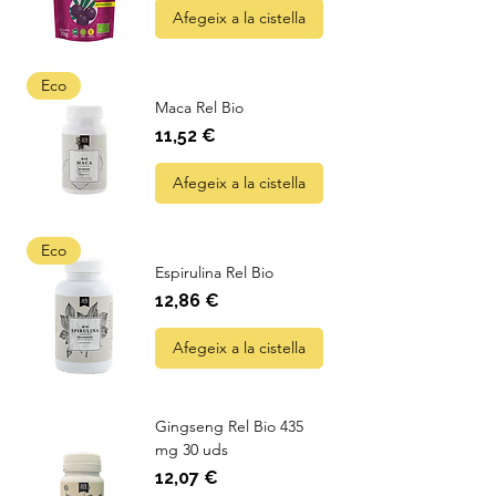
Afegeix a la cistella
Eco
Maca Rel Bio
Preu
11,52 €
Afegeix a la cistella
Eco
Espirulina Rel Bio
Preu
12,86 €
Afegeix a la cistella
Gingseng Rel Bio 435
mg 30 uds
Preu
12,07 €