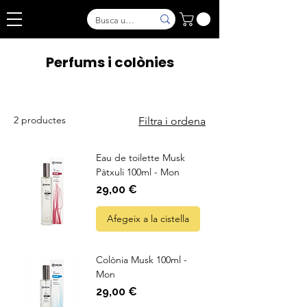
Perfums i colònies
2 productes
Filtra i ordena
Eau de toilette Musk
Pàtxuli 100ml - Mon
Preu
29,00 €
Afegeix a la cistella
Colònia Musk 100ml -
Mon
Preu
29,00 €