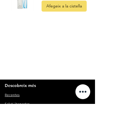
Afegeix a la cistella
Quatre
Vents Eco
Shop
C. Pi i Margall 11
25004 Lleida
Descobreix més
Receptes
Salut i benestar
Legal
Condicions de venda