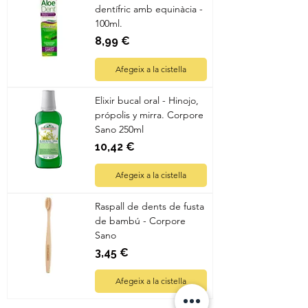
dentífric amb equinàcia -
100ml.
Preu
8,99 €
Afegeix a la cistella
Elixir bucal oral - Hinojo,
própolis y mirra. Corpore
Sano 250ml
Preu
10,42 €
Afegeix a la cistella
Raspall de dents de fusta
de bambú - Corpore
Sano
Preu
3,45 €
Afegeix a la cistella