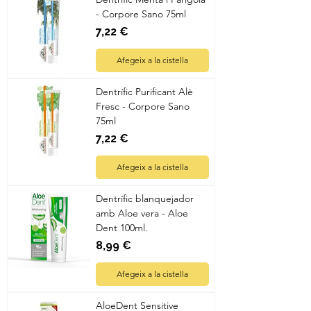
- Corpore Sano 75ml
Preu
7,22 €
Afegeix a la cistella
Dentrífic Purificant Alè
Fresc - Corpore Sano
75ml
Preu
7,22 €
Afegeix a la cistella
Dentrífic blanquejador
amb Aloe vera - Aloe
Dent 100ml.
Preu
8,99 €
Afegeix a la cistella
AloeDent Sensitive