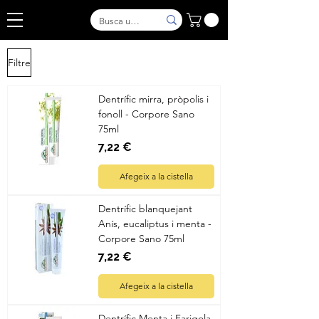
Filtre
Dentrífic mirra, pròpolis i
fonoll - Corpore Sano
75ml
Preu
7,22 €
Afegeix a la cistella
Dentrífic blanquejant
Anís, eucaliptus i menta -
Corpore Sano 75ml
Preu
7,22 €
Afegeix a la cistella
Dentrífic Menta i Farigola