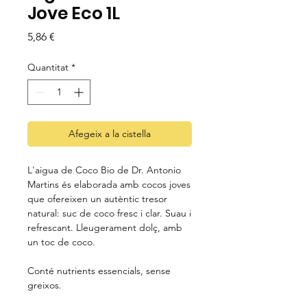
Jove Eco 1L
Price
5,86 €
Quantitat
*
Afegeix a la cistella
L'aigua de Coco Bio de Dr. Antonio
Martins és elaborada amb cocos joves
que ofereixen un autèntic tresor
natural: suc de coco fresc i clar. Suau i
refrescant. Lleugerament dolç, amb
un toc de coco.
Conté nutrients essencials, sense
greixos.