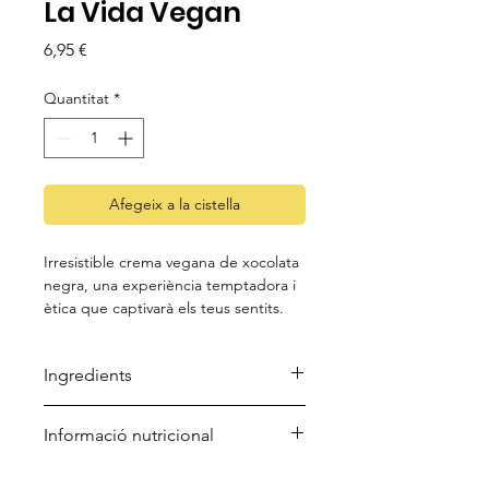
La Vida Vegan
Price
6,95 €
Quantitat
*
Afegeix a la cistella
Irresistible crema vegana de xocolata
negra, una experiència temptadora i
ètica que captivarà els teus sentits.
Ingredients
Sucre de canya*, oli de gira-sol*,
Informació nutricional
cacau en pols desgreixat* 30%,
emulgent: lecitina de gira-sol*,
Bourbon vainilla en pols*.
per 100g