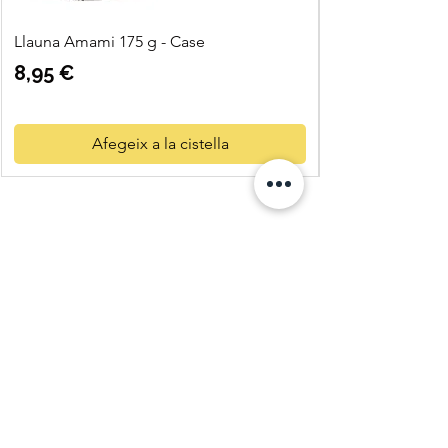
Llauna Amami 175 g - Case
Preu
8,95 €
Afegeix a la cistella
Quatre
Vents Eco
Shop
C. Pi i Margall 11
25004 Lleida