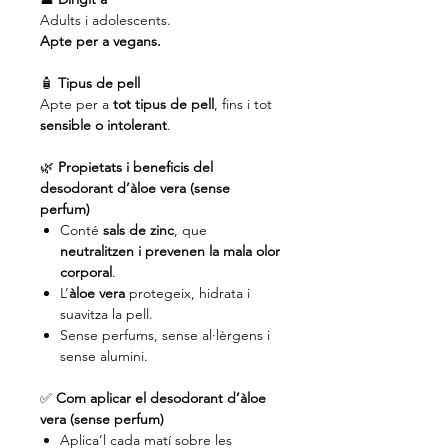
Adults i adolescents.
Apte per a vegans.
🧴
Tipus de pell
Apte per a
tot tipus de pell
, fins i tot
sensible o intolerant
.
🌿
Propietats i beneficis del
desodorant d’àloe vera (sense
perfum)
Conté
sals de zinc
, que
neutralitzen i prevenen la mala olor
corporal
.
L’
àloe vera
protegeix, hidrata i
suavitza la pell.
Sense perfums, sense al·lèrgens i
sense alumini.
✅
Com aplicar el desodorant d’àloe
vera (sense perfum)
Aplica’l cada matí sobre les