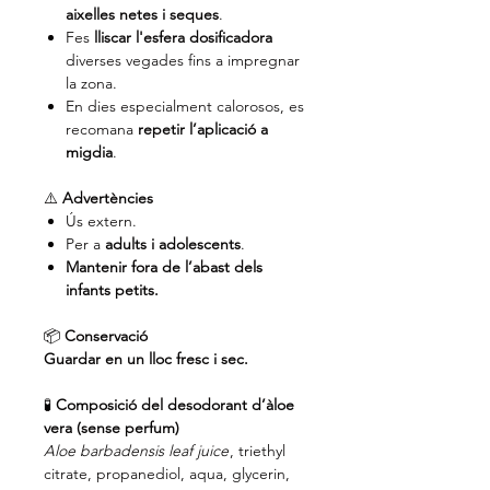
aixelles netes i seques
.
Fes
lliscar l'esfera dosificadora
diverses vegades fins a impregnar
la zona.
En dies especialment calorosos, es
recomana
repetir l’aplicació a
migdia
.
⚠️
Advertències
Ús extern.
Per a
adults i adolescents
.
Mantenir fora de l’abast dels
infants petits.
📦
Conservació
Guardar en un lloc fresc i sec.
🧪
Composició del desodorant d’àloe
vera (sense perfum)
Aloe barbadensis leaf juice
, triethyl
citrate, propanediol, aqua, glycerin,