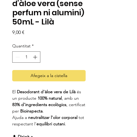
d'àloe vera (sense
perfum ni alumini)
50mL - Lilà
Price
9,00 €
Quantitat
*
Afegeix a la cistella
El
Desodorant d’àloe vera de Lilà
és
un producte
100% natural
, amb un
83% d’ingredients ecològics
, certificat
per
Bioinspecta
.
Ajuda a
neutralitzar l’olor corporal
tot
respectant l’
equilibri cutani
.
👤
Dirigit a