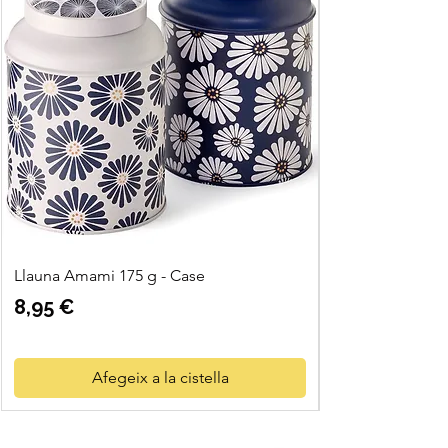
Llauna Amami 175 g - Case
Preu
8,95 €
Afegeix a la cistella