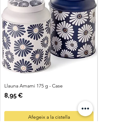
Llauna Amami 175 g - Case
Preu
8,95 €
Afegeix a la cistella