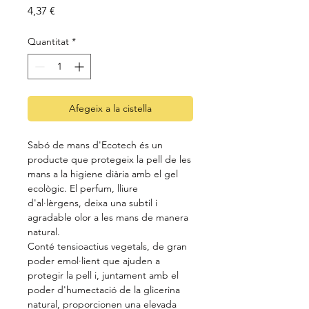
Price
4,37 €
Quantitat
*
Afegeix a la cistella
Sabó de mans d'Ecotech és un
producte que protegeix la pell de les
mans a la higiene diària amb el gel
ecològic. El perfum, lliure
d'al·lèrgens, deixa una subtil i
agradable olor a les mans de manera
natural.
Conté tensioactius vegetals, de gran
poder emol·lient que ajuden a
protegir la pell i, juntament amb el
poder d'humectació de la glicerina
natural, proporcionen una elevada