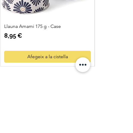
Llauna Amami 175 g - Case
Preu
8,95 €
Afegeix a la cistella
Quatre
Vents Eco
Shop
C. Pi i Margall 11