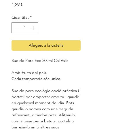
Price
1,29 €
Quantitat
*
Afegeix a la cistella
Suc de Pera Eco 200ml Cal Valls
Amb fruita del país.
Cada temporada sóc única.
Suc de pera ecològic opció pràctica i
portàtil per emportar amb tu i gaudir
en qualsevol moment del dia. Pots
gaudir-lo només com una beguda
refrescant, o també pots utilitzar-lo
com a base per a batuts, còctels o
barrejar-lo amb altres sucs