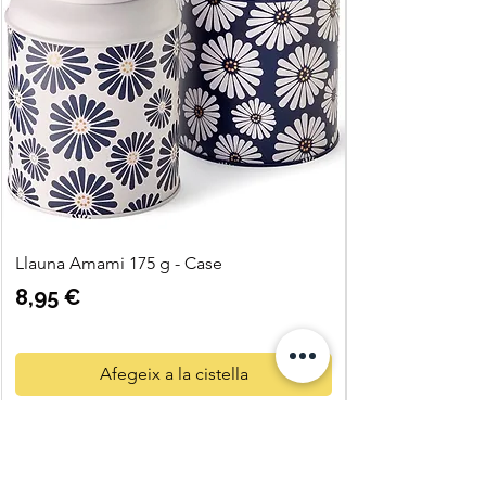
Llauna Amami 175 g - Case
Preu
8,95 €
Afegeix a la cistella