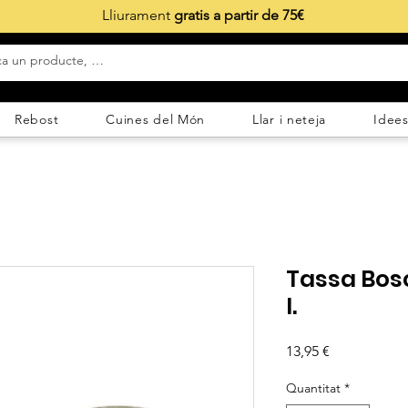
Lliurament
gratis a partir de 75€
Rebost
Cuines del Món
Llar i neteja
Idees
Tassa Bos
l.
Price
13,95 €
Quantitat
*