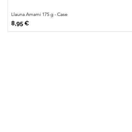
Llauna Amami 175 g - Case
Preu
8,95 €
Quatre
Info
Vents Eco
Sobre nosaltres
Shop
Ubicació
Necessites ajuda?
Truca'ns al