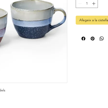
Afegeix a la cistell
dels