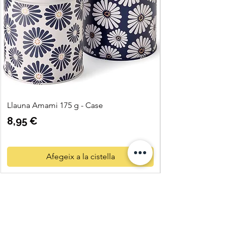
Proteïnes
9 g
Sla
2.1 g
Llauna Amami 175 g - Case
Preu
8,95 €
Afegeix a la cistella