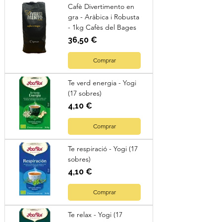
Cafè Divertimento en
gra - Aràbica i Robusta
- 1kg Cafès del Bages
Preu
36,50 €
Comprar
Te verd energia - Yogi
(17 sobres)
Preu
4,10 €
Comprar
Te respiració - Yogi (17
sobres)
Preu
4,10 €
Comprar
Te relax - Yogi (17