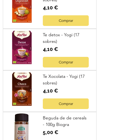
Preu
4,10 €
Comprar
Te detox - Yogi (17
sobres)
Preu
4,10 €
Comprar
Te Xocolata - Yogi (17
sobres)
Preu
4,10 €
Comprar
Beguda de de cereals
- 100g Biogra
Preu
5,00 €