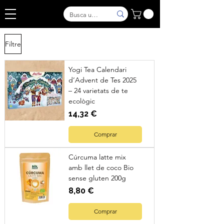
Filtre
Yogi Tea Calendari
d’Advent de Tes 2025
– 24 varietats de te
ecològic
Preu
14,32 €
Comprar
Cúrcuma latte mix
amb llet de coco Bio
sense gluten 200g
Preu
8,80 €
Comprar