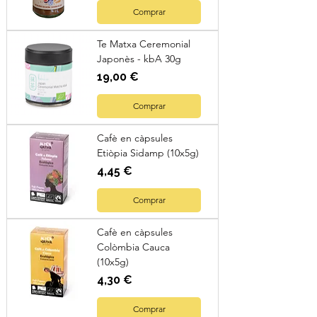
Comprar
Te Matxa Ceremonial
Japonès - kbA 30g
Preu
19,00 €
Comprar
Cafè en càpsules
Etiòpia Sidamp (10x5g)
Preu
4,45 €
Comprar
Cafè en càpsules
Colòmbia Cauca
(10x5g)
Preu
4,30 €
Comprar