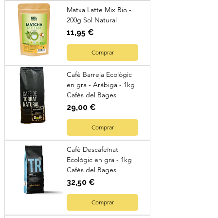
Matxa Latte Mix Bio -
200g Sol Natural
Preu
11,95 €
Comprar
Cafè Barreja Ecològic
en gra - Aràbiga - 1kg
Cafès del Bages
Preu
29,00 €
Comprar
Cafè Descafeïnat
Ecològic en gra - 1kg
Cafès del Bages
Preu
32,50 €
Comprar