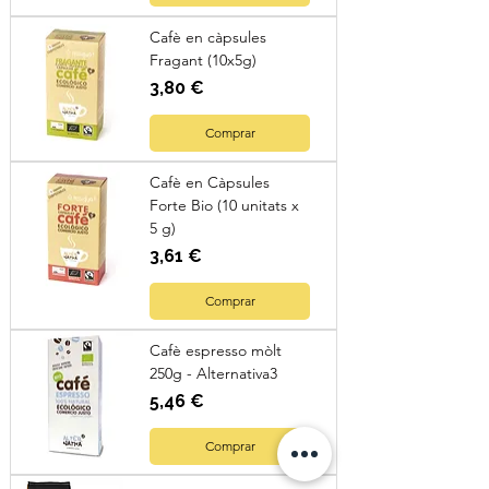
Cafè en càpsules
Fragant (10x5g)
Preu
3,80 €
Comprar
Cafè en Càpsules
Forte Bio (10 unitats x
5 g)
Preu
3,61 €
Comprar
Cafè espresso mòlt
250g - Alternativa3
Preu
5,46 €
Comprar