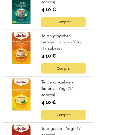
sobres)
Preu
4,10 €
Comprar
Te de gingebre,
taronja i vainilla - Yogi
(17 sobres)
Preu
4,10 €
Comprar
Te de gingebre i
llimona - Yogi (17
sobres)
Preu
4,10 €
Comprar
Te digestió - Yogi (17
sobres)