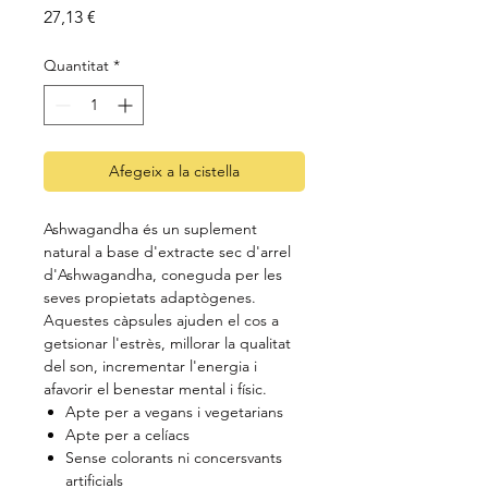
Price
27,13 €
Quantitat
*
Afegeix a la cistella
Ashwagandha és un suplement
natural a base d'extracte sec d'arrel
d'Ashwagandha, coneguda per les
seves propietats adaptògenes.
Aquestes càpsules ajuden el cos a
getsionar l'estrès, millorar la qualitat
del son, incrementar l'energia i
afavorir el benestar mental i físic.
Apte per a vegans i vegetarians
Apte per a celíacs
Sense colorants ni concersvants
artificials