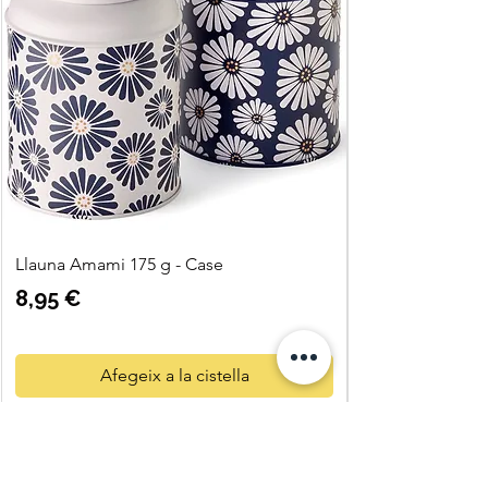
Llauna Amami 175 g - Case
Preu
8,95 €
Afegeix a la cistella