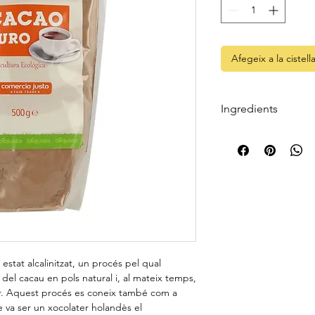
Afegeix a la cistell
Ingredients
100% cacau pur. 100%
Ecológica i de Comer
estat alcalinitzat, un procés pel qual
 del cacau en pols natural i, al mateix temps,
r. Aquest procés es coneix també com a
e va ser un xocolater holandès el