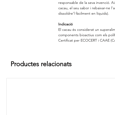
responsable de la seva invenció. Aix
cacau, el seu sabor i rebaixar-ne l
dissoldre’l fàcilment en líquids).
Indicació
El cacau és considerat un superali
components bioactius com els polif
Certificat per ECOCERT i CAAE (Co
Productes relacionats