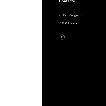
gal
Contacte
ndicions de venda
C. Pi i Margall 11
itica de devolucions
25004 Lleida
ítica de cookies
ítica de privacitat