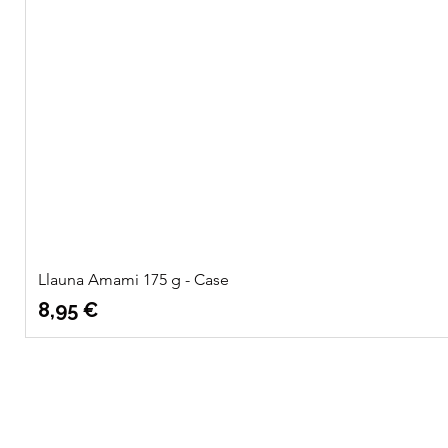
Llauna Amami 175 g - Case
Preu
8,95 €