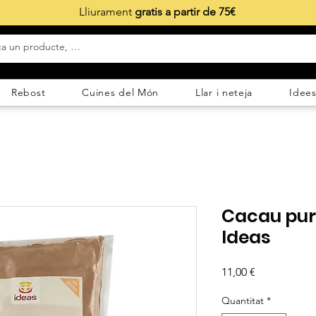
Lliurament
gratis a partir de 75€
Rebost
Cuines del Món
Llar i neteja
Idees
Cacau pur 
Ideas
Price
11,00 €
Quantitat
*