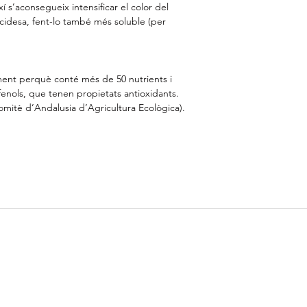
í s’aconsegueix intensificar el color del
’acidesa, fent-lo també més soluble (per
ment perquè conté més de 50 nutrients i
enols, que tenen propietats antioxidants.
mitè d’Andalusia d’Agricultura Ecològica).