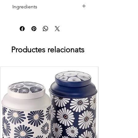
Ingredients
Farina de blat, aigua, sucre, oli de
blat de moro, lecitina de soja i sal
Xocolata negra al 70% i praliné
d'avellana 50%
Productes relacionats