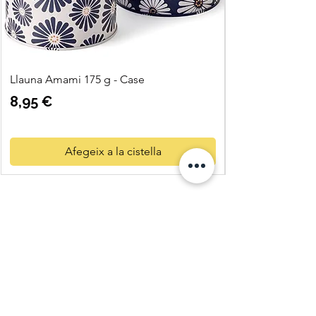
Llauna Amami 175 g - Case
Preu
8,95 €
Afegeix a la cistella
Quatre
Vents Eco
Shop