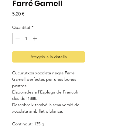
Farré Gamell
Price
5,20 €
Quantitat
*
Afegeix a la cistella
Cucurutxos xocolata negra Farré
Gamell perfectes per unes bones
postres.
Elaborades a l'Espluga de Francolí
des del 1888.
Descobreix també la seva versió de
xocolata amb llet o blanca.
Contingut: 135 g