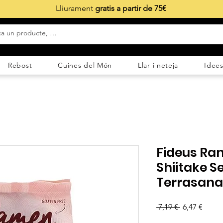
Lliurament
gratis a partir de 75€
Rebost
Cuines del Món
Llar i neteja
Idees
Fideus Ram
Shiitake S
Terrasana
Preu
Preu
 7,19 € 
6,47 €
normal
d'ofer