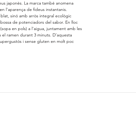
ideus japonès. La marca també anomena
en l’aparença de fideus instantanis.
Greixos
blat, sinó amb arròs integral ecològic
dels quals saturats
 bossa de potenciadors del sabor. En lloc
(sopa en pols) a l’aigua, juntament amb les
Hidrats de carboni
ou el ramen durant 3 minuts. D’aquesta
dels quals sucres
upergustós i sense gluten en molt poc
Fibra
Proteïnes
Sal