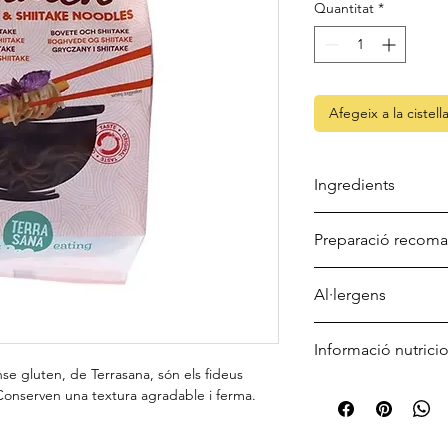
Quantitat
*
Afegeix a la cistell
Ingredients
Farina de fajol eco (8
Preparació recom
bolets shiitake eco (2
Es recomana coure d
Al·lergens
bullent o coure duran
brou de ramen.
Pot contenir traces d
Informació nutrici
nse gluten, de Terrasana, són els fideus
 Conserven una textura agradable i ferma.
Energia