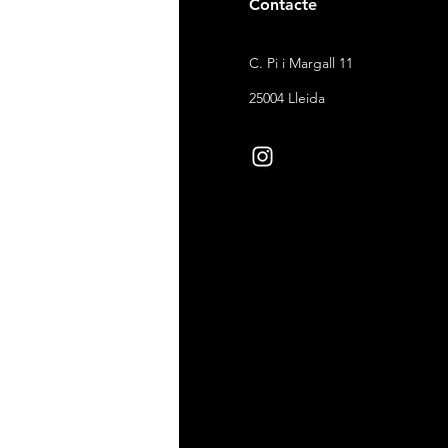
gal
Contacte
ndicions de venda
C. Pi i Margall 11
itica de devolucions
25004 Lleida
ítica de cookies
ítica de privacitat