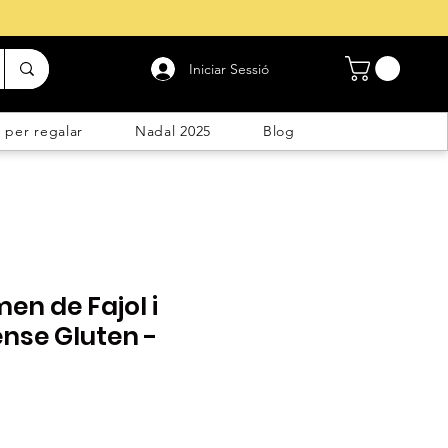
Iniciar Sessió
 per regalar
Nadal 2025
Blog
en de Fajol i
ense Gluten -
ta