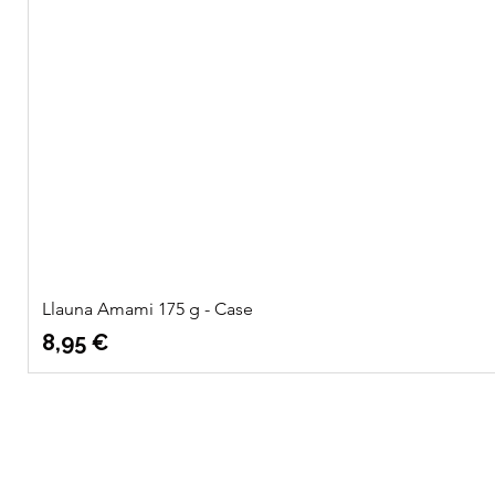
Llauna Amami 175 g - Case
Preu
8,95 €