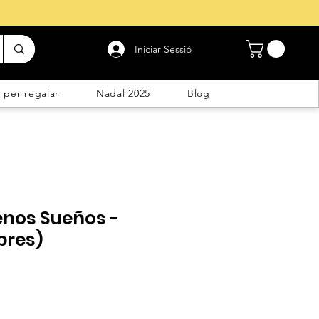
Iniciar Sessió
 per regalar
Nadal 2025
Blog
enos Sueños -
bres)