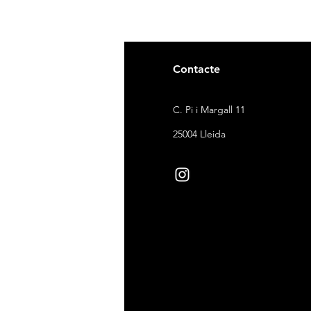
gal
Contacte
ndicions de venda
C. Pi i Margall 11
itica de devolucions
25004 Lleida
ítica de cookies
ítica de privacitat