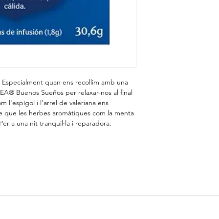
r. Especialment quan ens recollim amb una
TEA® Buenos Sueños per relaxar-nos al final
m l'espígol i l'arrel de valeriana ens
re que les herbes aromàtiques com la menta
Per a una nit tranquil·la i reparadora.