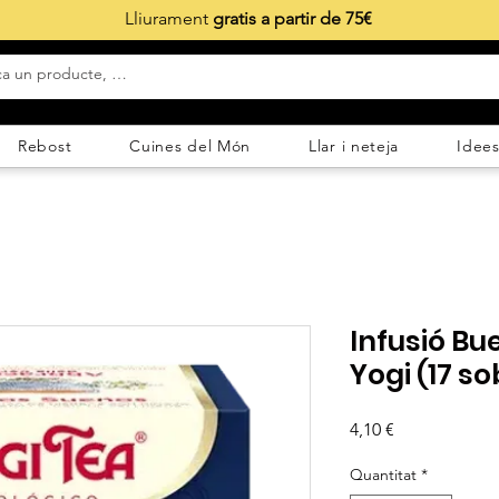
Lliurament
gratis a partir de 75€
Rebost
Cuines del Món
Llar i neteja
Idees
Infusió Bu
Yogi (17 so
Price
4,10 €
Quantitat
*