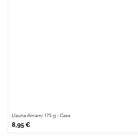
Llauna Amami 175 g - Case
Preu
8,95 €