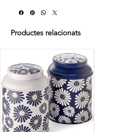
* d'agricultura ecològica
per 100g
Producte pasteuritzat
Energia
937 kj(224
kcal)
Productes relacionats
Greixos
2.1 g
dels quals
0.49 g
saturats
Hidrats de
40.9 g
carboni
18.1 g
dels quals sucres
Fibra
8.9 g
Proteïnes
10.3 g
Sal
0.05 g