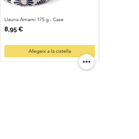
Llauna Amami 175 g - Case
Preu
8,95 €
Afegeix a la cistella
Quatre
Vents Eco
Shop
C. Pi i Margall 11
25004 Lleida