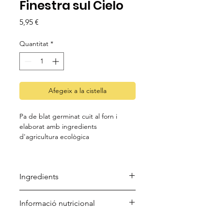
Finestra sul Cielo
Price
5,95 €
Quantitat
*
Afegeix a la cistella
Pa de blat germinat cuit al forn i
elaborat amb ingredients
d'agricultura ecològica
Ingredients
Gra integral de blat germinat
Informació nutricional
Al·lèrgens: Pot contenir traces de
fruits secs.